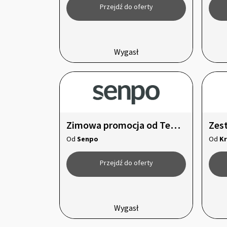
Przejdź do oferty
Wygasł
Zimowa promocja od Tempur
Zes
Od
Senpo
Od
Kr
Przejdź do oferty
Wygasł