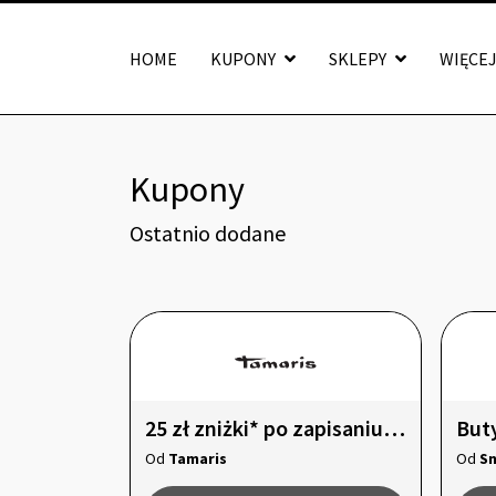
HOME
KUPONY
SKLEPY
WIĘCE
Kupony
Ostatnio dodane
25 zł zniżki* po zapisaniu się do naszego newslettera!
Od
Tamaris
Od
Sn