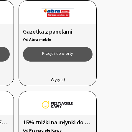
Gazetka z panelami
Od
Abra meble
Przejdź do oferty
Wygasł
Ekspresy do kawy Flair Espresso -20%
15% zniżki na młynki do kawy Eureka
Od
Przyjaciele Kawy