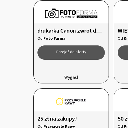
drukarka Canon zwrot do 500zł
Od
Foto Farma
Od
Kr
Przejdź do oferty
Wygasł
25 zł na zakupy!
50 z
Od
Przyjaciele Kawy
Od
Pr