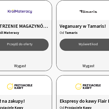
WIETRZENIE MAGAZYNÓW MATERACE HI
Veganuary w Tamaris!
ól Materacy
Od
Tamaris
Przejdź do oferty
Wyświetl kod
Wygasł
Wygasł
ł na zakupy!
zyjaciele Kawy
Od
Przyjaciele Kawy