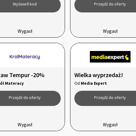
Wyświetl kod
Przejdź do oferty
Wygasł
Wygasł
taw Tempur -20%
Wielka wyprzedaż!
ól Materacy
Od
Media Expert
Przejdź do oferty
Przejdź do oferty
Wygasł
Wygasł