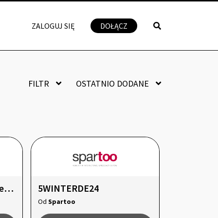
ZALOGUJ SIĘ
DOŁĄCZ
FILTR
OSTATNIO DODANE
RABATOMANIA! Super ceny z kodem!
5WINTERDE24
Od
Spartoo