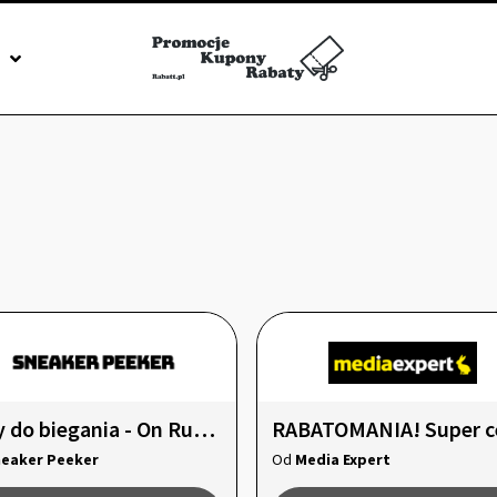
J
Buty do biegania - On Running -18%
eaker Peeker
Od
Media Expert