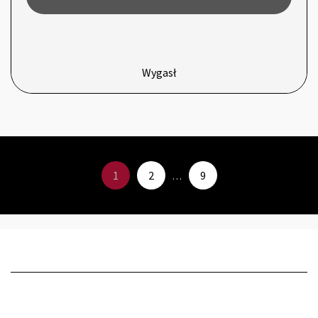
Wygasł
1
2
9
…