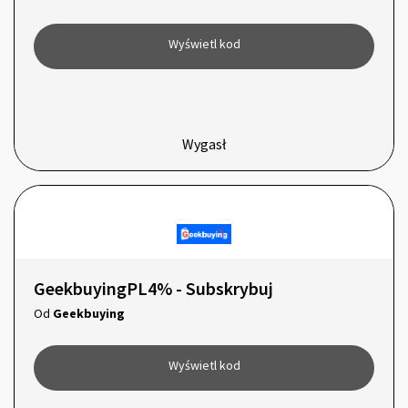
Wyświetl kod
Wygasł
GeekbuyingPL4% - Subskrybuj
Od
Geekbuying
Wyświetl kod