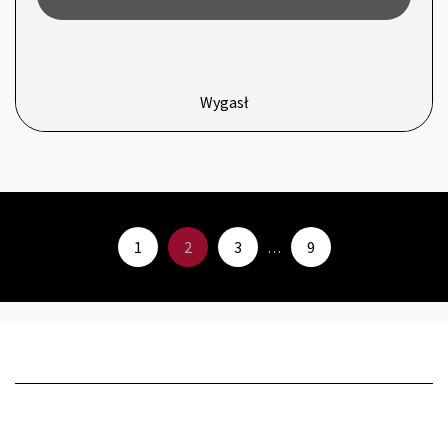
Wygasł
1
2
3
9
…