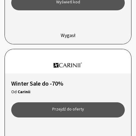
Wyświetl kod
Wygasł
Winter Sale do -70%
Od
Carinii
Przejdź do oferty