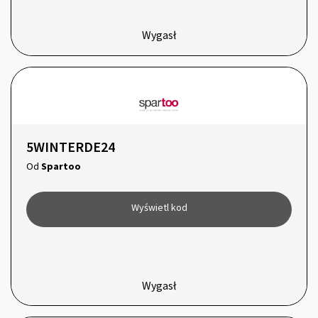
Wygasł
5WINTERDE24
Od
Spartoo
Wyświetl kod
Wygasł