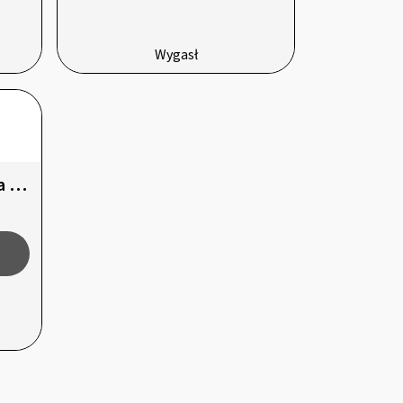
Wygasł
Dodatkowe 5% zniżki na syropy Sweetbird