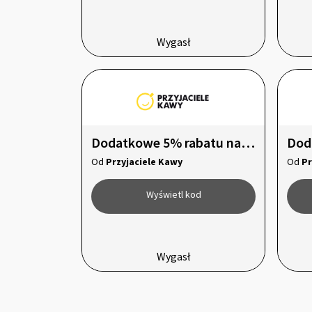
Wygasł
Dodatkowe 5% rabatu na Gorącą czekoladę i Kakao!
Od
Przyjaciele Kawy
Od
Pr
Wyświetl kod
Wygasł