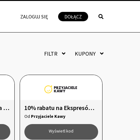
ZALOGUJ SIĘ
DOŁĄCZ
FILTR
KUPONY
Dodatkowe 5% zniżki na herbatę
10% rabatu na Ekspresów do kawy Rocket Espresso Appartamento TCA
Od
Przyjaciele Kawy
Wyświetl kod