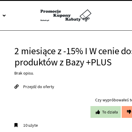
J
2 miesiące z -15% I W cenie do
produktów z Bazy +PLUS
Brak opisu.
Przejdź do oferty
Czy wypróbowałeś t
To działa
10 użyte