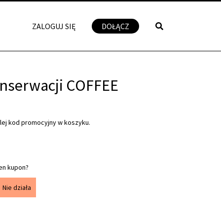
ZALOGUJ SIĘ
DOŁĄCZ
onserwacji COFFEE
klej kod promocyjny w koszyku.
en kupon?
Nie działa