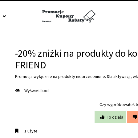
J
-20% zniżki na produkty do k
FRIEND
Promocja wyłącznie na produkty nieprzecenione. Dla aktywacji, w
Wyświetl kod
Czy wypróbowałeś t
To działa
1 użyte