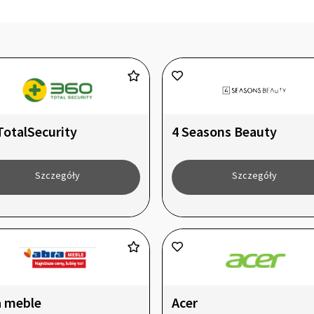
TotalSecurity
4 Seasons Beauty
Szczegóły
Szczegóły
a meble
Acer