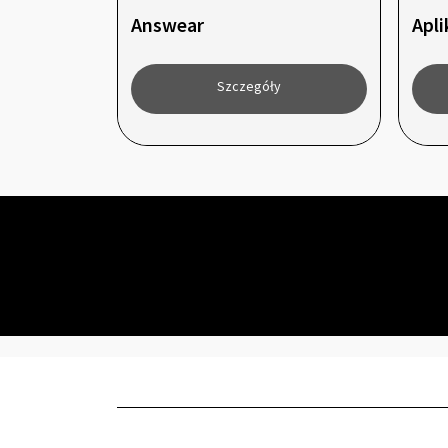
Answear
Apli
Szczegóły