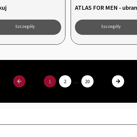
kuj
ATLAS FOR MEN - ubrani
Szczegóły
Szczegóły
1
2
20
…