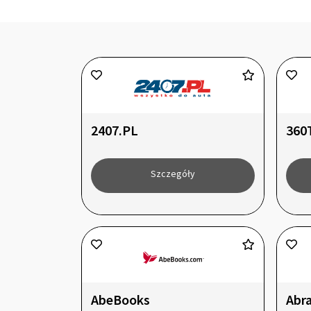
2407.PL
360
Szczegóły
AbeBooks
Abr