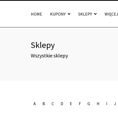
HOME
KUPONY
SKLEPY
WIĘCE
Sklepy
Wszystkie sklepy
A
B
C
D
E
F
G
H
I
J