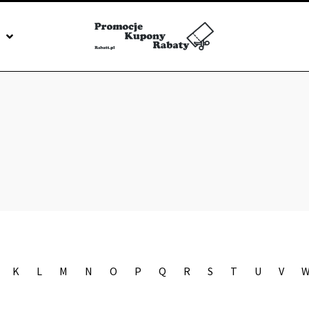
J
K
L
M
N
O
P
Q
R
S
T
U
V