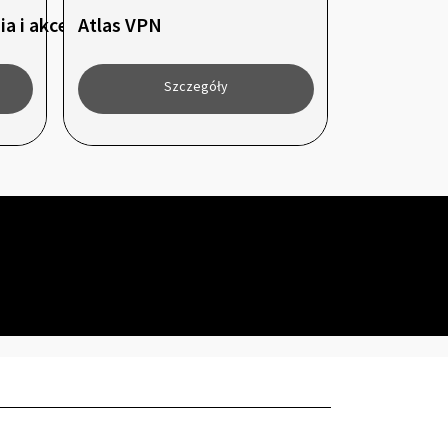
a i akcesoria outdoor
Atlas VPN
Szczegóły