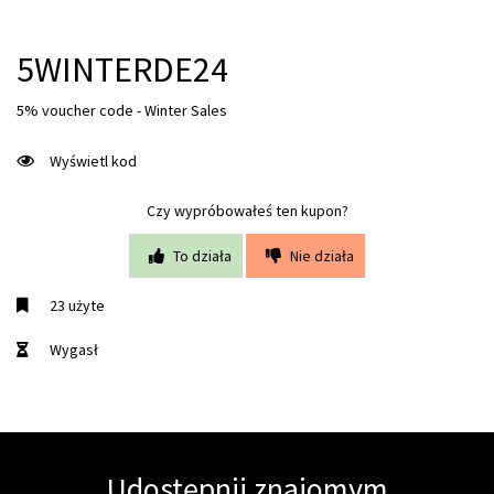
5WINTERDE24
5% voucher code - Winter Sales
Wyświetl kod
Czy wypróbowałeś ten kupon?
To działa
Nie działa
23 użyte
Wygasł
Udostępnij znajomym