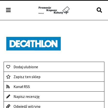
Dodaj ulubione
Zapisz ten sklep
Kanał RSS
Napisz recenzję
Odwiedź witrynę