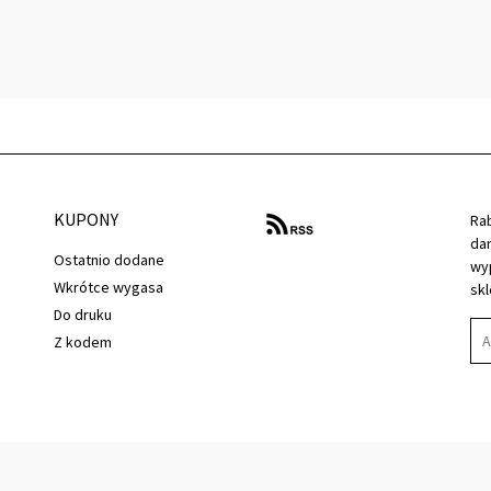
KUPONY
Ra
dar
Ostatnio dodane
wyp
Wkrótce wygasa
sk
Do druku
Z kodem