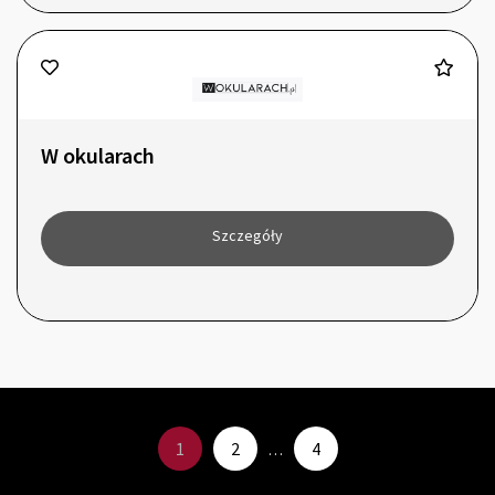
W okularach
Szczegóły
1
2
4
…