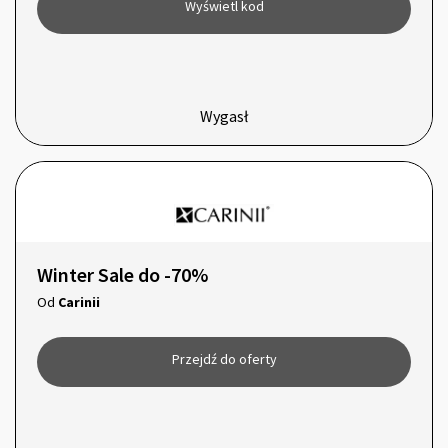
Wyświetl kod
Wygasł
Winter Sale do -70%
Od
Carinii
Przejdź do oferty