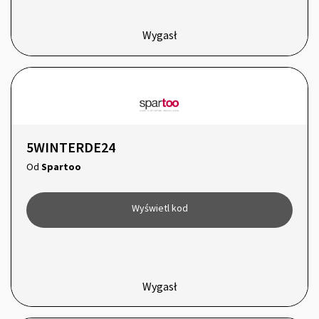
Wygasł
5WINTERDE24
Od
Spartoo
Wyświetl kod
Wygasł