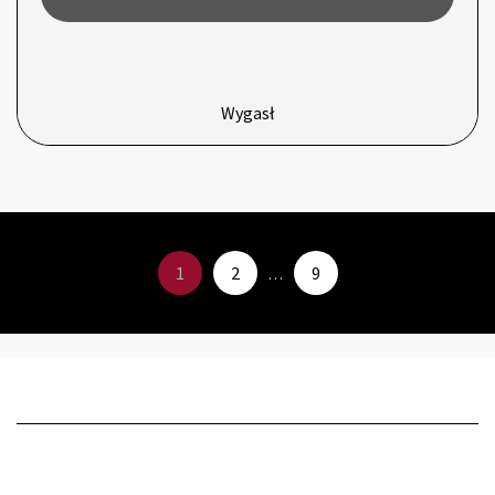
Wygasł
1
2
9
…