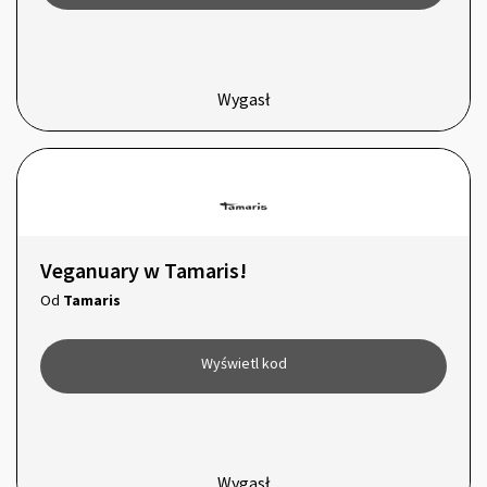
Wygasł
Veganuary w Tamaris!
Od
Tamaris
Wyświetl kod
Wygasł